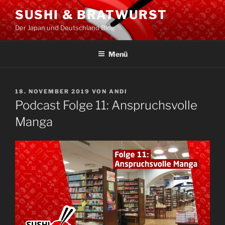
Zum
SUSHI & BRATWURST
Inhalt
Der Japan und Deutschland Blog
springen
Menü
VERÖFFENTLICHT
18. NOVEMBER 2019
VON
ANDI
AM
Podcast Folge 11: Anspruchsvolle
Manga