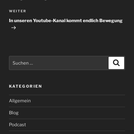
Nächster
WEITER
Beitrag
In unseren Youtube-Kanal kommt endlich Bewegung
Suche
Suche
nach:
KATEGORIEN
Allgemein
Blog
Podcast