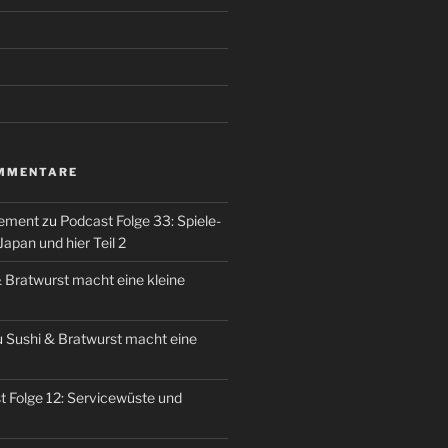
MMENTARE
ement
zu
Podcast Folge 33: Spiele-
apan und hier Teil 2
 Bratwurst macht eine kleine
u
Sushi & Bratwurst macht eine
 Folge 12: Servicewüste und