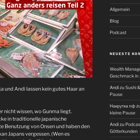
Allgemein
Blog
Podcast
NEUESTE KO
Wealth Manag
Geschmack in J
Andi
zu
Sushi &
a und Andi lassen kein gutes Haar an
Pause
Накрутка пф
z
r nicht wissen, wo Gunma liegt.
kleine Pause
ke in traditionelle japanische
Andi
zu
Podcast
kte Benutzung von Onsen und haben den
Götterkunden
an Japans vergessen. (Wen es