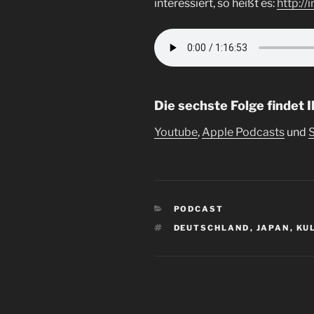
interessiert, so heißt es:
http://i
Die sechste Folge findet I
Youtube
,
Apple Podcasts
und
S
KATEGORIEN
PODCAST
SCHLAGWÖRTER
DEUTSCHLAND
,
JAPAN
,
KU