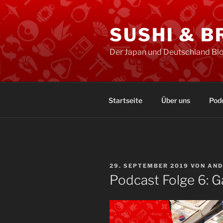
Zum
Inhalt
SUSHI & 
springen
Der Japan und Deutschland Bl
Startseite
Über uns
Pod
VERÖFFENTLICHT
29. SEPTEMBER 2019
VON
AND
AM
Podcast Folge 6: G