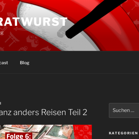
BRATWURST
og
cast
Blog
I
Suche
anz anders Reisen Teil 2
nach:
KATEGORIEN