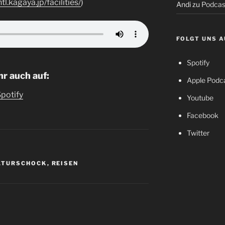
ntl.kagaya.jp/facilities/
)
Andi
zu
Podcast
FOLGT UNS A
Spotify
hr auch auf:
Apple Podc
potify
Youtube
Facebook
Twitter
LTURSCHOCK
,
REISEN