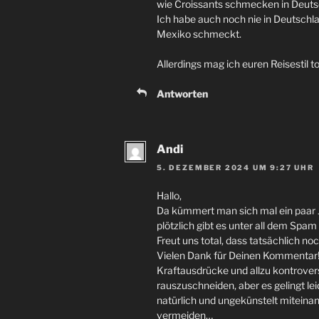
wie Croissants schmecken in Deutsch
Ich habe auch noch nie in Deutschl
Mexiko schmeckt.
Allerdings mag ich euren Reisestil 
Antworten
Andi
5. DEZEMBER 2024 UM 9:27 UHR
Hallo,
Da kümmert man sich mal ein paar 
plötzlich gibt es unter all dem S
Freut uns total, dass tatsächlich no
Vielen Dank für Deinen Kommentar!
Kraftausdrücke und allzu kontrove
rauszuschneiden, aber es gelingt le
natürlich und ungekünstelt miteinan
vermeiden…