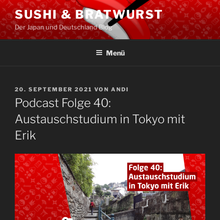
Zum
SUSHI & BRATWURST
Inhalt
Der Japan und Deutschland Blog
springen
Menü
VERÖFFENTLICHT
20. SEPTEMBER 2021
VON
ANDI
AM
Podcast Folge 40:
Austauschstudium in Tokyo mit
Erik