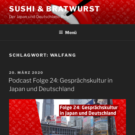
Zum
SUSHI & BRATWURST
Inhalt
Der Japan und Deutschland Blog
springen
Menü
SCHLAGWORT:
WALFANG
VERÖFFENTLICHT
20. MÄRZ 2020
AM
Podcast Folge 24: Gesprächskultur in
Japan und Deutschland