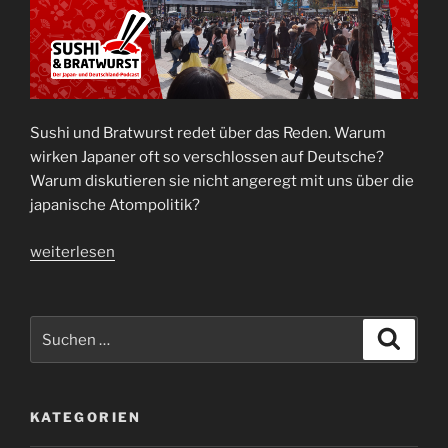
Sushi und Bratwurst redet über das Reden. Warum
wirken Japaner oft so verschlossen auf Deutsche?
Warum diskutieren sie nicht angeregt mit uns über die
japanische Atompolitik?
„Podcast
weiterlesen
Folge
24:
Gesprächskultur
Suche
Suche
in
nach:
Japan
und
KATEGORIEN
Deutschland“