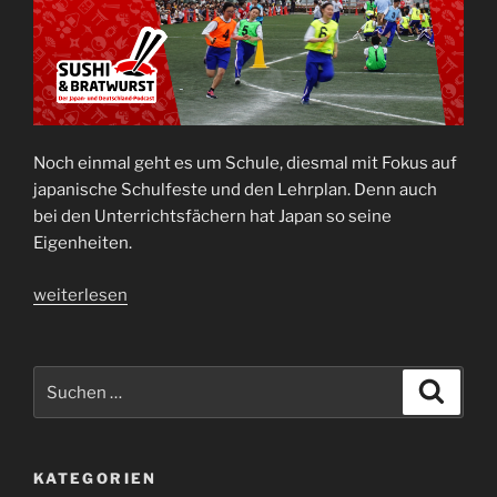
Noch einmal geht es um Schule, diesmal mit Fokus auf
japanische Schulfeste und den Lehrplan. Denn auch
bei den Unterrichtsfächern hat Japan so seine
Eigenheiten.
„Podcast
weiterlesen
Folge
19:
Schulfeste
Suche
Suche
und
nach:
das
japanische
KATEGORIEN
Curriculum“