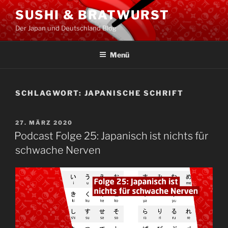
Zum
SUSHI & BRATWURST
Inhalt
Der Japan und Deutschland Blog
springen
Menü
SCHLAGWORT:
JAPANISCHE SCHRIFT
VERÖFFENTLICHT
27. MÄRZ 2020
AM
Podcast Folge 25: Japanisch ist nichts für
schwache Nerven