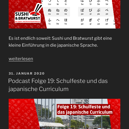
Es ist endlich soweit: Sushi und Bratwurst gibt eine
kleine Einführung in die japanische Sprache.
„Podcast
weiterlesen
Folge
25:
VERÖFFENTLICHT
31. JANUAR 2020
AM
Japanisch
Podcast Folge 19: Schulfeste und das
ist
japanische Curriculum
nichts
für
schwache
Nerven“